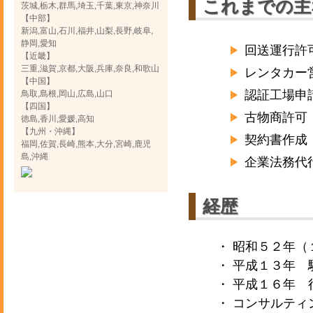
これまでの主
茨城,栃木,群馬,埼玉,千葉,東京,神奈川
【中部】
新潟,富山,石川,福井,山梨,長野,岐阜,
静岡,愛知
回送運行許
【近畿】
三重,滋賀,京都,大阪,兵庫,奈良,和歌山
レンタカー
【中国】
認証工場申
鳥取,島根,岡山,広島,山口
【四国】
古物商許可
徳島,香川,愛媛,高知
【九州・沖縄】
契約書作成
福岡,佐賀,長崎,熊本,大分,宮崎,鹿児
島,沖縄
企業法務代
経歴
・ 昭和５２年
・ 平成１３年 
・ 平成１６年 
・ コンサルテ