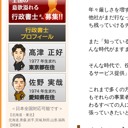
年々厳しさを増
他社がまだ行な
ち残っていける
また「知ってい
んな時代がます
そんな時代で、
るサービス提供
これまで多くの
もそれらの事業
わるすべての人
＜日本全国対応可能です＞
張っていきたい
【北海道・東北】
北海道,青森,岩手,宮城,秋田,山形,福島
【関東】