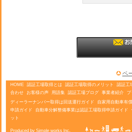
ペ
HOME
認証工場取得とは
認証工場取得のメリット
認証工
合わせ
お客様の声
用語集
認証工場ブログ
事業者紹介
プ
ディーラーナンバー取得は回送運行ガイド
自家用自動車有
申請ガイド
自動車分解整備事業は認証工場取得申請ガイド
ット
Produced by Simple works Inc.