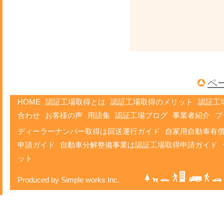
ペ
HOME
認証工場取得とは
認証工場取得のメリット
認証工
合わせ
お客様の声
用語集
認証工場ブログ
事業者紹介
プ
ディーラーナンバー取得は回送運行ガイド
自家用自動車有
申請ガイド
自動車分解整備事業は認証工場取得申請ガイド
ット
Produced by Simple works Inc.