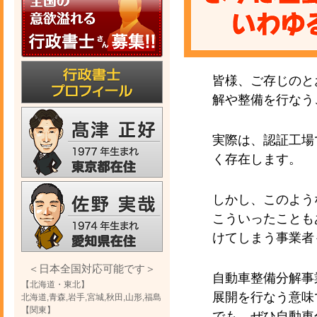
皆様、ご存じのと
解や整備を行なう
実際は、認証工場
く存在します。
しかし、このよう
こういったことも
けてしまう事業者
＜日本全国対応可能です＞
自動車整備分解事
【北海道・東北】
展開を行なう意味
北海道,青森,岩手,宮城,秋田,山形,福島
【関東】
でも、ぜひ自動車