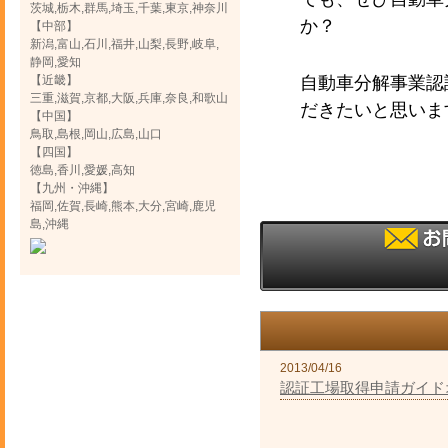
茨城,栃木,群馬,埼玉,千葉,東京,神奈川
か？
【中部】
新潟,富山,石川,福井,山梨,長野,岐阜,
静岡,愛知
【近畿】
自動車分解事業認
三重,滋賀,京都,大阪,兵庫,奈良,和歌山
だきたいと思いま
【中国】
鳥取,島根,岡山,広島,山口
【四国】
徳島,香川,愛媛,高知
【九州・沖縄】
福岡,佐賀,長崎,熊本,大分,宮崎,鹿児
島,沖縄
2013/04/16
認証工場取得申請ガイド