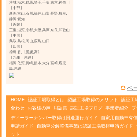
茨城,栃木,群馬,埼玉,千葉,東京,神奈川
【中部】
新潟,富山,石川,福井,山梨,長野,岐阜,
静岡,愛知
【近畿】
三重,滋賀,京都,大阪,兵庫,奈良,和歌山
【中国】
鳥取,島根,岡山,広島,山口
【四国】
徳島,香川,愛媛,高知
【九州・沖縄】
福岡,佐賀,長崎,熊本,大分,宮崎,鹿児
島,沖縄
ペ
HOME
認証工場取得とは
認証工場取得のメリット
認証工
合わせ
お客様の声
用語集
認証工場ブログ
事業者紹介
プ
ディーラーナンバー取得は回送運行ガイド
自家用自動車有
申請ガイド
自動車分解整備事業は認証工場取得申請ガイド
ット