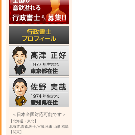
＜日本全国対応可能です＞
【北海道・東北】
北海道,青森,岩手,宮城,秋田,山形,福島
【関東】