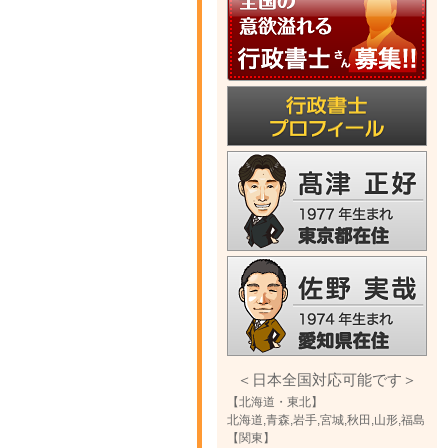
＜日本全国対応可能です＞
【北海道・東北】
北海道,青森,岩手,宮城,秋田,山形,福島
【関東】