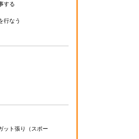
事する
を行なう
ガット張り（スポー