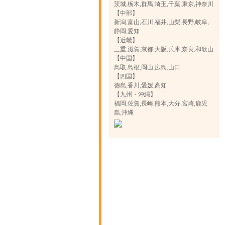
茨城,栃木,群馬,埼玉,千葉,東京,神奈川
【中部】
新潟,富山,石川,福井,山梨,長野,岐阜,
静岡,愛知
【近畿】
三重,滋賀,京都,大阪,兵庫,奈良,和歌山
【中国】
鳥取,島根,岡山,広島,山口
【四国】
徳島,香川,愛媛,高知
【九州・沖縄】
福岡,佐賀,長崎,熊本,大分,宮崎,鹿児
島,沖縄