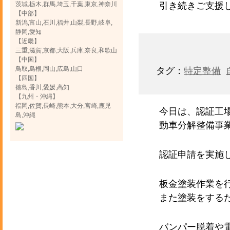
茨城,栃木,群馬,埼玉,千葉,東京,神奈川
引き続きご支援
【中部】
新潟,富山,石川,福井,山梨,長野,岐阜,
静岡,愛知
【近畿】
三重,滋賀,京都,大阪,兵庫,奈良,和歌山
【中国】
鳥取,島根,岡山,広島,山口
タグ：
特定整備
【四国】
徳島,香川,愛媛,高知
【九州・沖縄】
福岡,佐賀,長崎,熊本,大分,宮崎,鹿児
今日は、認証工
島,沖縄
動車分解整備事
認証申請を実施
板金塗装作業を
また塗装をする
バンパー脱着や