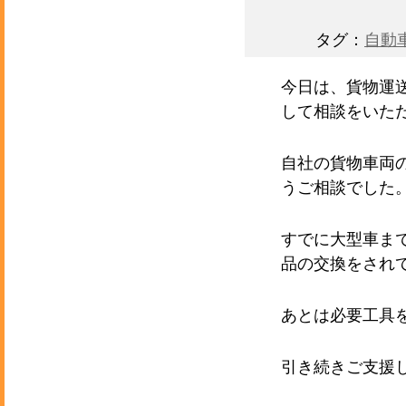
タグ：
自動
今日は、貨物運
して相談をいた
自社の貨物車両
うご相談でした
すでに大型車ま
品の交換をされ
あとは必要工具
引き続きご支援