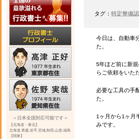
タグ：
特定整備認
今日は、自動車
た。
5年ほど前に新
らご依頼をいた
必要な工具の手
た。
1ヶ月から1ヶ
＜日本全国対応可能です＞
みです。
【北海道・東北】
北海道,青森,岩手,宮城,秋田,山形,福島
【関東】