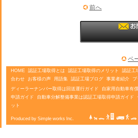
前へ
ペ
HOME
認証工場取得とは
認証工場取得のメリット
認証工
合わせ
お客様の声
用語集
認証工場ブログ
事業者紹介
プ
ディーラーナンバー取得は回送運行ガイド
自家用自動車有
申請ガイド
自動車分解整備事業は認証工場取得申請ガイド
ット
Produced by Simple works Inc.