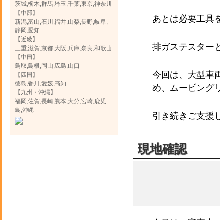
茨城,栃木,群馬,埼玉,千葉,東京,神奈川
【中部】
あとは必要工具
新潟,富山,石川,福井,山梨,長野,岐阜,
静岡,愛知
【近畿】
排ガステスター
三重,滋賀,京都,大阪,兵庫,奈良,和歌山
【中国】
鳥取,島根,岡山,広島,山口
今回は、大型車
【四国】
徳島,香川,愛媛,高知
め、ムービング
【九州・沖縄】
福岡,佐賀,長崎,熊本,大分,宮崎,鹿児
島,沖縄
引き続きご支援
現地確認