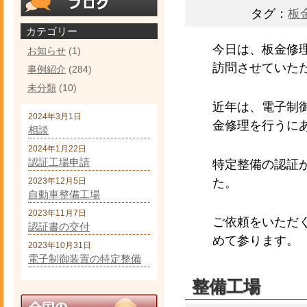
タグ：
板
カテゴリー
今日は、板金修
お知らせ
(1)
訪問させていた
事例紹介
(284)
未分類
(10)
近年は、電子制
2024年3月1日
金修理を行うに
相談
2024年1月22日
認証工場申請
特定整備の認証
2023年12月5日
た。
自動車整備工場
2023年11月7日
ご依頼をいただ
認証書の交付
めて参ります。
2023年10月31日
電子制御装置の特定整備
整備工場