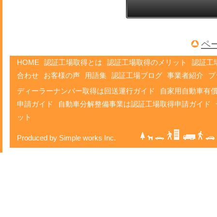
ペ
HOME
認証工場取得とは
認証工場取得のメリット
認証工
合わせ
お客様の声
用語集
認証工場ブログ
事業者紹介
プ
ディーラーナンバー取得は回送運行ガイド
自家用自動車有
申請ガイド
自動車分解整備事業は認証工場取得申請ガイド
ット
Produced by Simple works Inc.