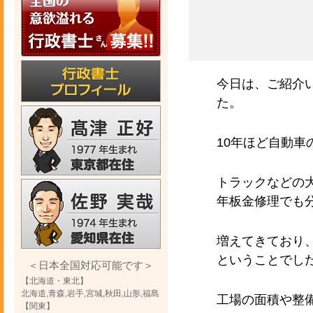
今日は、ご紹介
た。
10年ほど自動
トラックなどの
年板金修理でも
増えてきており
ということでし
＜日本全国対応可能です＞
【北海道・東北】
北海道,青森,岩手,宮城,秋田,山形,福島
工場の面積や整
【関東】