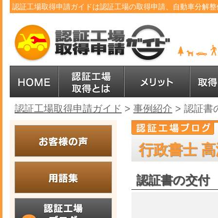
認証工場取得申請ガイドは認証工場の取得申請、自動車分解整
認証工場取得申請ガイド
>
事例紹介
>
認証書
行政書士 高
認証書の交付