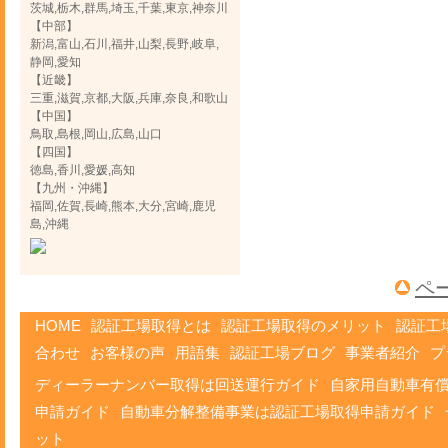
茨城,栃木,群馬,埼玉,千葉,東京,神奈川
【中部】
新潟,富山,石川,福井,山梨,長野,岐阜,
静岡,愛知
【近畿】
三重,滋賀,京都,大阪,兵庫,奈良,和歌山
【中国】
鳥取,島根,岡山,広島,山口
【四国】
徳島,香川,愛媛,高知
【九州・沖縄】
福岡,佐賀,長崎,熊本,大分,宮崎,鹿児
島,沖縄
ペ
HOME
認証工場取得とは
認証工場取得のメリット
認証工
合わせ
お客様の声
用語集
認証工場ブログ
事業者紹介
プ
ディーラーナンバー取得は回送運行ガイド
自家用自動車有
申請ガイド
自動車分解整備事業は認証工場取得申請ガイド
ット