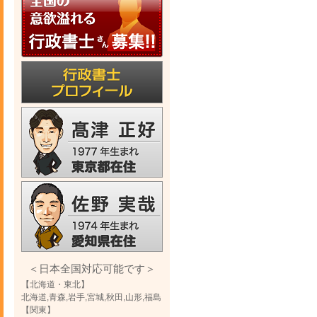
＜日本全国対応可能です＞
【北海道・東北】
北海道,青森,岩手,宮城,秋田,山形,福島
【関東】