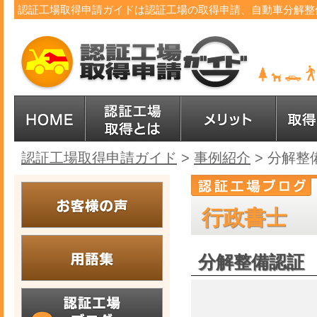
認証工場取得申請ガイドは認証工場の取得申請、自動車分解整
認証工場取得申請ガイド
>
事例紹介
>
分解整
行政書士
分解整備認証