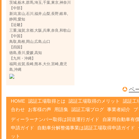
茨城,栃木,群馬,埼玉,千葉,東京,神奈川
【中部】
新潟,富山,石川,福井,山梨,長野,岐阜,
静岡,愛知
【近畿】
三重,滋賀,京都,大阪,兵庫,奈良,和歌山
【中国】
鳥取,島根,岡山,広島,山口
【四国】
徳島,香川,愛媛,高知
【九州・沖縄】
福岡,佐賀,長崎,熊本,大分,宮崎,鹿児
島,沖縄
ペ
HOME
認証工場取得とは
認証工場取得のメリット
認証工
合わせ
お客様の声
用語集
認証工場ブログ
事業者紹介
プ
ディーラーナンバー取得は回送運行ガイド
自家用自動車有
申請ガイド
自動車分解整備事業は認証工場取得申請ガイド
ット