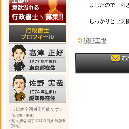
ましたので、引
しっかりとご支
認証工場
＜日本全国対応可能です＞
【北海道・東北】
北海道,青森,岩手,宮城,秋田,山形,福島
【関東】