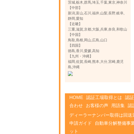
茨城,栃木,群馬,埼玉,千葉,東京,神奈川
【中部】
新潟,富山,石川,福井,山梨,長野,岐阜,
静岡,愛知
【近畿】
三重,滋賀,京都,大阪,兵庫,奈良,和歌山
【中国】
鳥取,島根,岡山,広島,山口
【四国】
徳島,香川,愛媛,高知
【九州・沖縄】
福岡,佐賀,長崎,熊本,大分,宮崎,鹿児
島,沖縄
HOME
認証工場取得とは
認証
合わせ
お客様の声
用語集
認
ディーラーナンバー取得は回送
申請ガイド
自動車分解整備事
ット