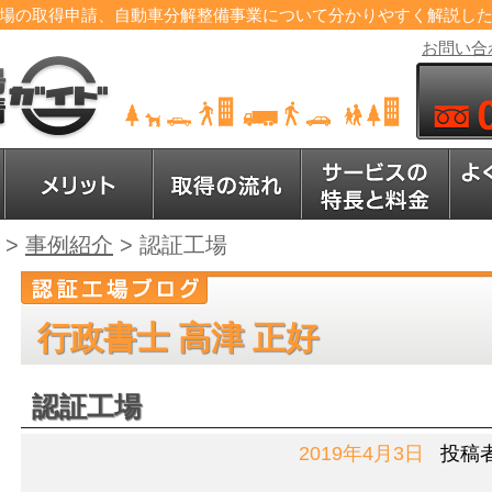
場の取得申請、自動車分解整備事業について分かりやすく解説し
お問い合
>
事例紹介
>
認証工場
行政書士 高津 正好
認証工場
2019年4月3日
投稿