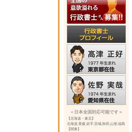
＜日本全国対応可能です＞
【北海道・東北】
北海道,青森,岩手,宮城,秋田,山形,福島
【関東】