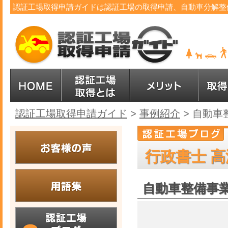
認証工場取得申請ガイドは認証工場の取得申請、自動車分解整
認証工場取得申請ガイド
>
事例紹介
>
自動車
行政書士 高
自動車整備事