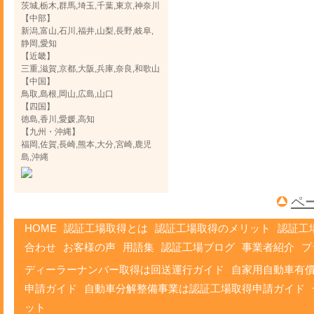
茨城,栃木,群馬,埼玉,千葉,東京,神奈川
【中部】
新潟,富山,石川,福井,山梨,長野,岐阜,
静岡,愛知
【近畿】
三重,滋賀,京都,大阪,兵庫,奈良,和歌山
【中国】
鳥取,島根,岡山,広島,山口
【四国】
徳島,香川,愛媛,高知
【九州・沖縄】
福岡,佐賀,長崎,熊本,大分,宮崎,鹿児
島,沖縄
ペ
HOME
認証工場取得とは
認証工場取得のメリット
認証工
合わせ
お客様の声
用語集
認証工場ブログ
事業者紹介
プ
ディーラーナンバー取得は回送運行ガイド
自家用自動車有
申請ガイド
自動車分解整備事業は認証工場取得申請ガイド
ット