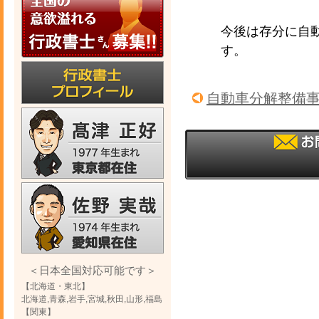
今後は存分に自
す。
自動車分解整備
＜日本全国対応可能です＞
【北海道・東北】
北海道,青森,岩手,宮城,秋田,山形,福島
【関東】