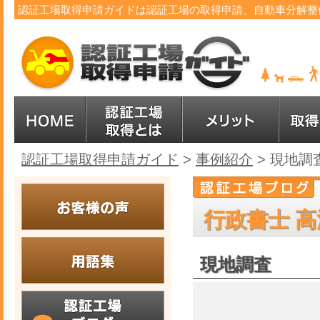
認証工場取得申請ガイドは認証工場の取得申請、自動車分解整
認証工場取得申請ガイド
>
事例紹介
>
現地調
行政書士 高
現地調査