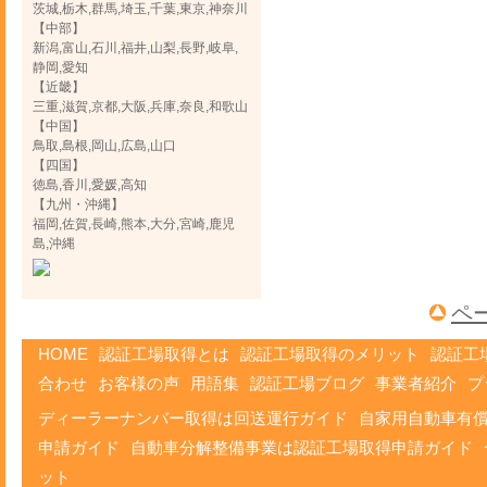
茨城,栃木,群馬,埼玉,千葉,東京,神奈川
【中部】
新潟,富山,石川,福井,山梨,長野,岐阜,
静岡,愛知
【近畿】
三重,滋賀,京都,大阪,兵庫,奈良,和歌山
【中国】
鳥取,島根,岡山,広島,山口
【四国】
徳島,香川,愛媛,高知
【九州・沖縄】
福岡,佐賀,長崎,熊本,大分,宮崎,鹿児
島,沖縄
ペ
HOME
認証工場取得とは
認証工場取得のメリット
認証工
合わせ
お客様の声
用語集
認証工場ブログ
事業者紹介
プ
ディーラーナンバー取得は回送運行ガイド
自家用自動車有
申請ガイド
自動車分解整備事業は認証工場取得申請ガイド
ット