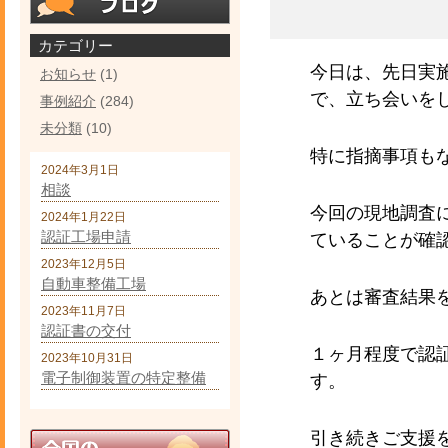
カテゴリー
今日は、先日実
お知らせ
(1)
で、立ち会いを
事例紹介
(284)
未分類
(10)
特に指摘事項も
2024年3月1日
相談
今回の現地調査
2024年1月22日
認証工場申請
ていることが確
2023年12月5日
自動車整備工場
あとは審査結果
2023年11月7日
認証書の交付
１ヶ月程度で認
2023年10月31日
電子制御装置の特定整備
す。
引き続きご支援