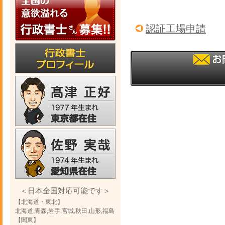
認証工場申請
＜日本全国対応可能です＞
【北海道・東北】
北海道,青森,岩手,宮城,秋田,山形,福島
【関東】