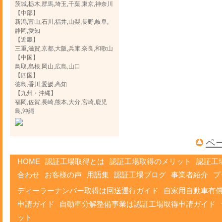
茨城,栃木,群馬,埼玉,千葉,東京,神奈川
【中部】
新潟,富山,石川,福井,山梨,長野,岐阜,
静岡,愛知
【近畿】
三重,滋賀,京都,大阪,兵庫,奈良,和歌山
【中国】
鳥取,島根,岡山,広島,山口
【四国】
徳島,香川,愛媛,高知
【九州・沖縄】
福岡,佐賀,長崎,熊本,大分,宮崎,鹿児
島,沖縄
ペ
HOME
認証工場取得とは
認証工場取得のメリット
認証工
合わせ
お客様の声
用語集
認証工場ブログ
事業者紹介
プ
ディーラーナンバー取得は回送運行ガイド
自家用自動車有
申請ガイド
自動車分解整備事業は認証工場取得申請ガイド
ット