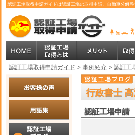
認証工場取得申請ガイドは認証工場の取得申請、自動車分解整
認証工場取得申請ガイド
>
事例紹介
>
認証工
行政書士 高
認証工場申請