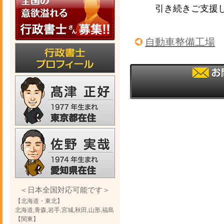
引き続きご支援
自動車整備工場
＜日本全国対応可能です＞
【北海道・東北】
北海道,青森,岩手,宮城,秋田,山形,福島
【関東】